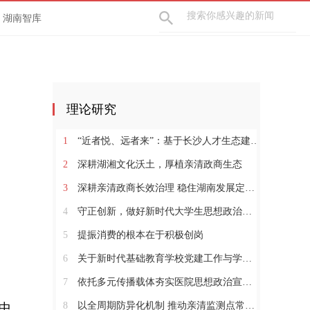
湖南智库
理论研究
1
“近者悦、远者来”：基于长沙人才生态建设的实践与思考
2
深耕湖湘文化沃土，厚植亲清政商生态
3
深耕亲清政商长效治理 稳住湖南发展定力与信心
4
守正创新，做好新时代大学生思想政治工作
5
提振消费的根本在于积极创岗
6
关于新时代基础教育学校党建工作与学科教学融合
7
依托多元传播载体夯实医院思想政治宣传工作实效
8
以全周期防异化机制 推动亲清监测点常态长效
中