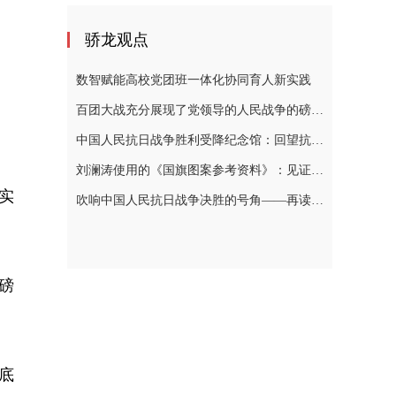
骄龙观点
数智赋能高校党团班一体化协同育人新实践
百团大战充分展现了党领导的人民战争的磅礴力量
中国人民抗日战争胜利受降纪念馆：回望抗战烽火，珍视和平岁月
刘澜涛使用的《国旗图案参考资料》：见证为党和人民的事业奋斗的一生
实
吹响中国人民抗日战争决胜的号角——再读毛泽东《对日寇的最后一战》
磅
底