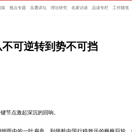
湘策
视点专题
岳麓讲坛
理论研究
名家访谈
品读专栏
工作随笔
从不可逆转到势不可挡
关键节点激起深沉的回响。
，从南湖烟雨中的一叶扁舟，到领航中国行稳致远的巍巍巨轮，