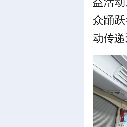
益活动
众踊跃
动传递