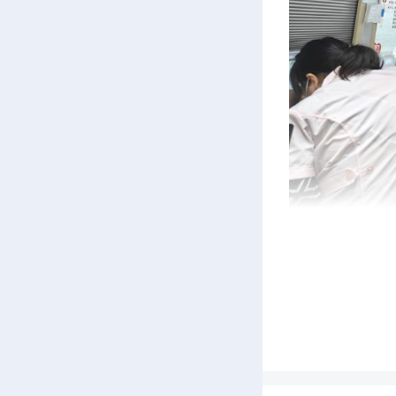
活
识和注