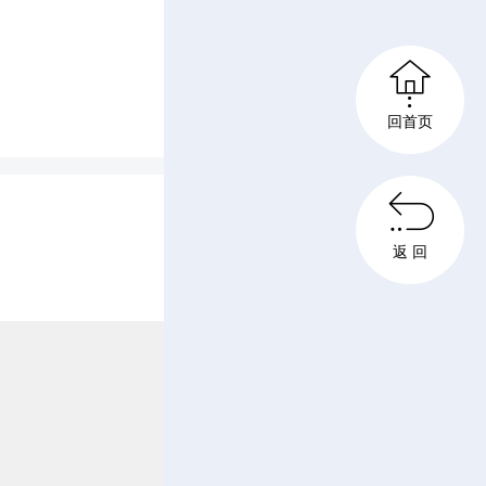
有序。参
老兵”，

回首页
热血，承

返 回
血。我觉
所能帮助
进来，尽