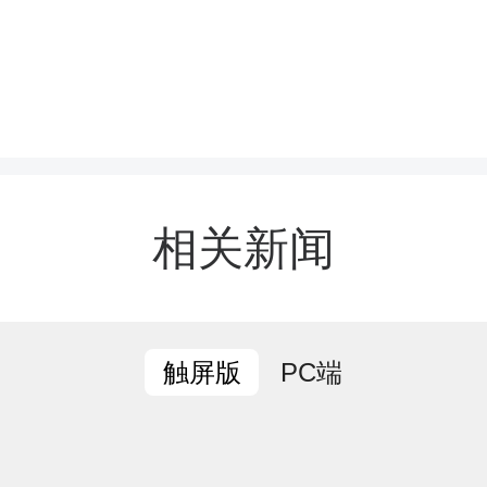
血车采血，整个过程井然
既有连续多年无偿献血的“
次上阵的“新手”。一袋袋
家对生命的敬意与守护。
相关新闻
这是我第七次参与无偿献
事很有意义，希望能尽己
PC端
触屏版
的人，也带动更多人加入