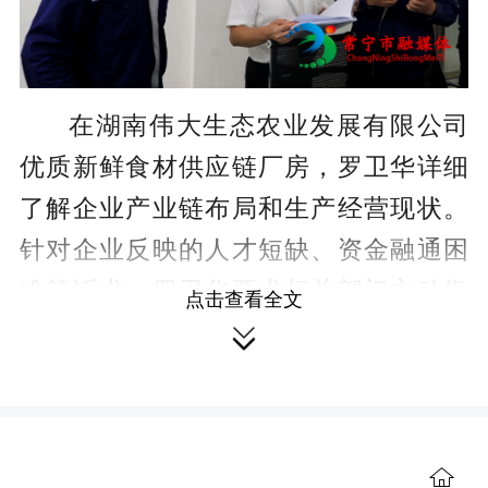
r
e
e
在湖南伟大生态农业发展有限公司
n
优质新鲜食材供应链厂房，罗卫华详细
了解企业产业链布局和生产经营现状。
针对企业反映的人才短缺、资金融通困
难等诉求，罗卫华要求相关部门主动靠
点击查看全文

前服务，搭建银企、政企对接平台，畅
通企业融资渠道，精准对接人才资源，
助力企业纾困增效、稳步发展。
来到衡阳湘钢梅塞尔气体产品有限
