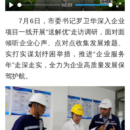
l
02:23
P
E
a
7月6日，市委书记罗卫华深入企业
l
n
y
项目一线开展“送解优”走访调研，面对面
a
t
倾听企业心声、点对点收集发展难题、
y
e
实打实谋划纾困举措，推进“企业服务
r
年”走深走实，全力为企业高质量发展保
f
驾护航。
u
l
l
s
c