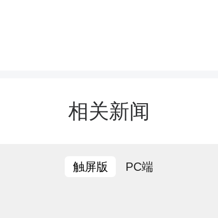
在常宁市妇幼保健院督导
机构消防安全工作。
相关新闻
到常宁市妇幼保健院，朱
管理、设施配备及应急响
PC端
触屏版
。他强调，要牢固树立底