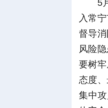
5
入常宁
督导消
风险隐
要树牢
态度、
集中攻