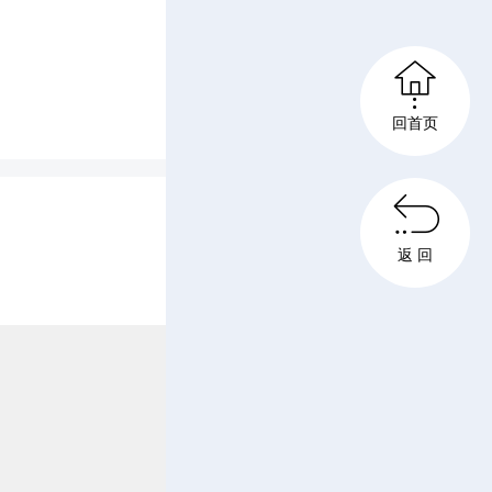

医疗康养
回首页

返 回
健仔细查
应预案落
线思维和