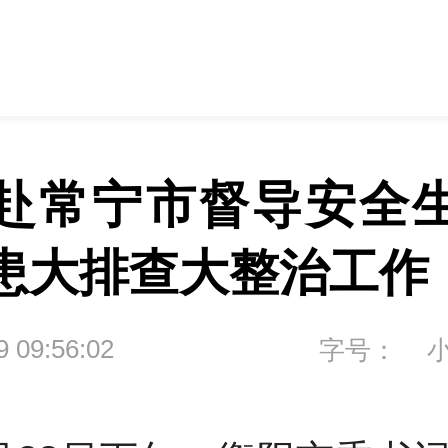
赴常宁市督导安全
患大排查大整治工作
9 09:56:02
字号：