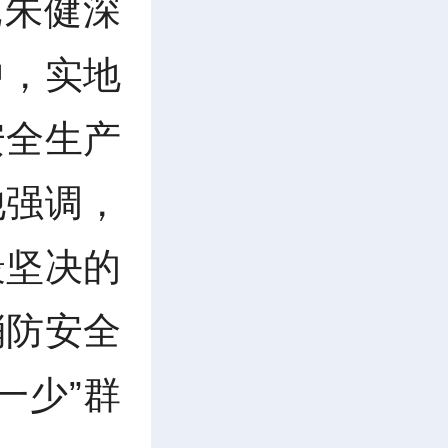
记朱健深
中，实地
安全生产
他强调，
最坚决的
消防安全
一少”群