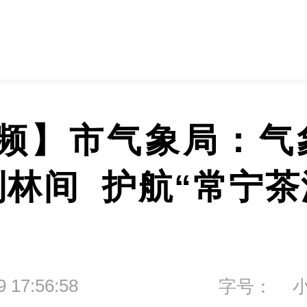
频】市气象局：气
到林间  护航“常宁茶
9 17:56:58
字号：