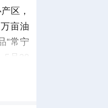
E
心产区，
n
5万亩油
t
品“常宁
e
5月28
r
走进油茶
f
病虫害，
u
护航。