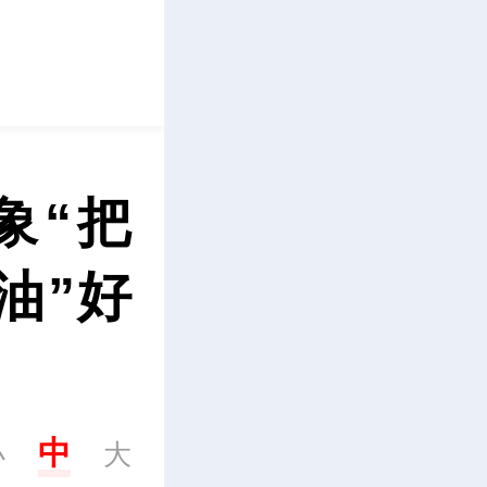
立即下载
象“把
油”好
中
小
大