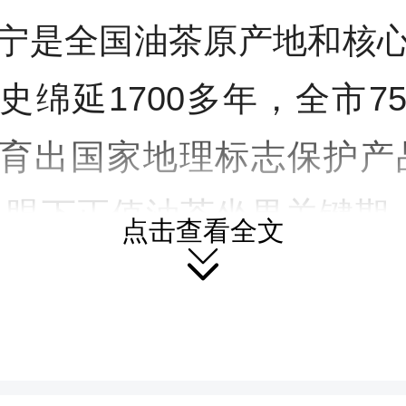
y
宁是全国油茶原产地和核
史绵延1700多年，全市7
育出国家地理标志保护产
。眼下正值油茶坐果关键期，
点击查看全文
气象局农业气象技术人员

地，实地观测落果、监测
气象服务为油茶产业把脉