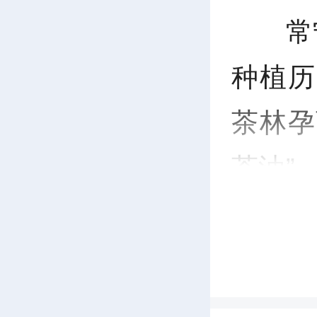
P
常
l
种植历
a
茶林孕
y
茶油”
日，市
种植基
用精准