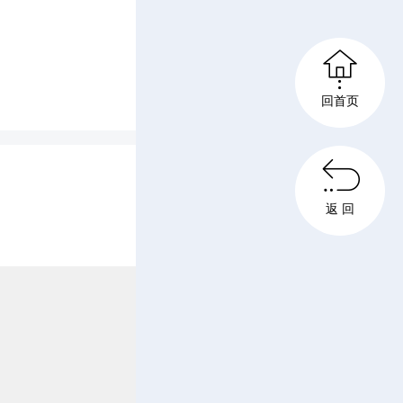
l
l

s
回首页
c

返 回
r
e
e