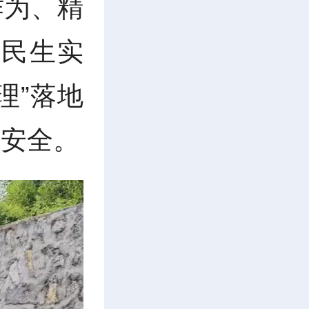
作为、精
点民生实
理”落地
产安全。