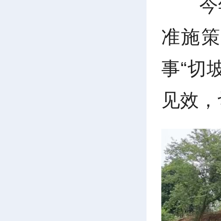
今
准施策
事“切
见效，