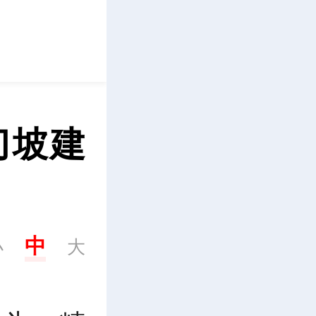
立即下载
切坡建
中
小
大