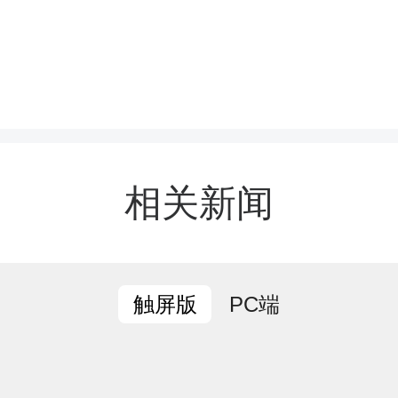
常态化工作机制，联合各乡
村（社区）及专业技术支
户开展切坡建房政策宣讲
相关新闻
作人员深入农户家中，面
房的风险隐患和防治知识
PC端
触屏版
地质灾害风险的已有切坡
减载、修建截排水沟、砌