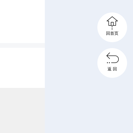
镇（街

回首页
撑单位，
与安全指

返 回
对面讲解
，鼓励引
建房户采
筑矮挡墙