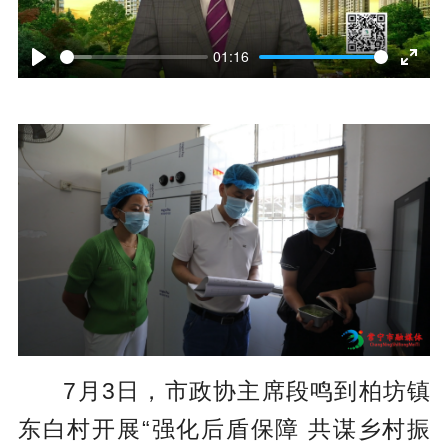
P
l
01:16
P
E
a
l
n
y
a
t
y
e
r
f
u
l
l
7月3日，市政协主席段鸣到柏坊镇
s
东白村开展“强化后盾保障 共谋乡村振