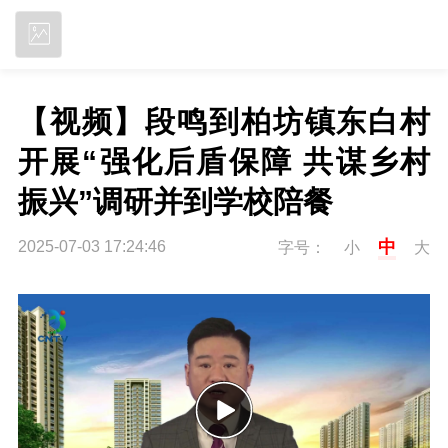
立即下载
【视频】段鸣到柏坊镇东白村
开展“强化后盾保障 共谋乡村
振兴”调研并到学校陪餐
中
2025-07-03 17:24:46
字号：
小
大