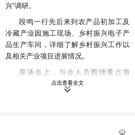
c
兴”调研。
r
段鸣一行先后来到农产品初加工及
e
冷藏产业园施工现场、乡村振兴电子产
e
品生产车间，详细了解乡村振兴工作以
n
及相关产业项目进展情况。
座谈会上，与会人员围绕重点项
目、基层治理、乡村振兴等方面畅所欲
点击查看全文

言。段鸣指出，驻村书记作为乡村发展
的领路人，要充分发挥带头作用，团结
党员干部心往一处想、劲往一处使，凝
聚起强大的发展合力，以实际行动为乡
