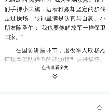
c
们手持小国旗，迈着稚嫩却坚定的步伐
r
走过操场，眼神里满是认真与自豪。小
e
朋友陈圣午：“我也要像解放军一样保卫
e
国家。”
n
在国防讲座环节，退役军人欧杨杰
怀揣着部队赠予的歼20模型走进操场。
点击查看全文
孩子们立刻围拢过来，小脸上满是好

奇，有的仰头追问如何驾驶飞机，有的
伸手轻触模型机身，眼里闪着向往的
光，叽叽喳喳的提问声里，满是对国防
装备的好奇与对军人的崇敬。
小朋友李
