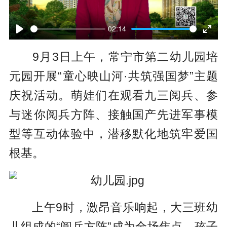
P
l
02:14
P
E
a
9月3日上午，常宁市第二幼儿园培
l
n
y
元园开展“童心映山河·共筑强国梦”主题
a
t
庆祝活动。萌娃们在观看九三阅兵、参
y
e
与迷你阅兵方阵、接触国产先进军事模
r
型等互动体验中，潜移默化地筑牢爱国
f
根基。
u
l
l
上午9时，激昂音乐响起，大三班幼
s
儿组成的“阅兵方阵”成为全场焦点。孩子