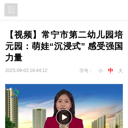
立即下载
【视频】常宁市第二幼儿园培
元园：萌娃“沉浸式” 感受强国
力量 
中
2025-09-03 16:44:12
字号：
小
大