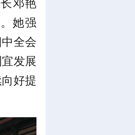
市长邓艳
。她强
四中全会
制宜发展
续向好提