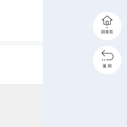
株冶有

回首页
铜业等企

建设一
返 回
解项目进
。
红仔细询