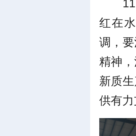
1
红在
调，要
精神，
新质生
供有力