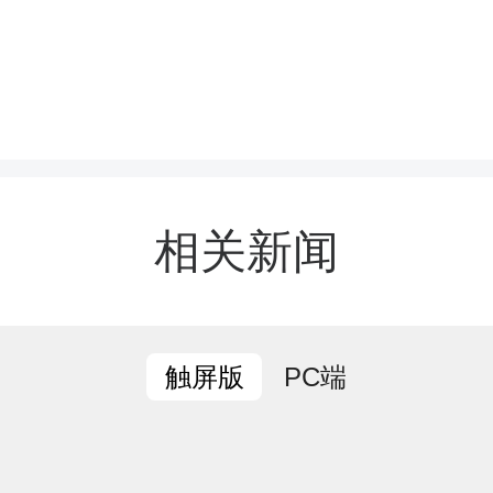
湖南怀辉聚邦高新材料、
南金翼、谷道科技、五矿
邓艳红深入生产车间与项目
相关新闻
地察看工艺流程，详细了
产经营、技术研发等情况
PC端
触屏版
储能电站项目现场，邓艳