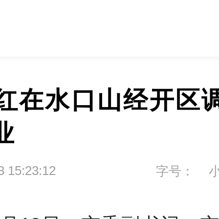
红在水口山经开区
业
3 15:23:12
字号：