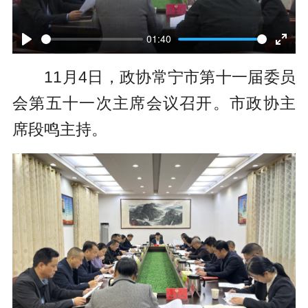
P
l
01:40
P
E
a
11月4日，政协常宁市第十一届委员
l
n
y
会第五十一次主席会议召开。市政协主
a
t
席段鸣主持。
y
e
r
f
u
l
l
s