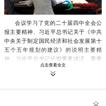
c
r
e
会议学习了党的二十届四中全会公
e
报主要精神、习近平总书记关于《中共
n
中央关于制定国民经济和社会发展第十
五个五年规划的建议》的说明主要精
神，习近平总书记近期重要讲话、重要
点击查看全文
指示精神，省纪委书记魏建锋在衡阳调

研时的主要讲话精神、省委办公厅关于
《公文抄袭问题专项整治工作实施方
案》主要精神等。
